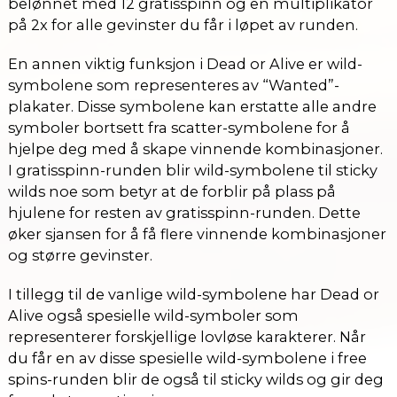
belønnet med 12 gratisspinn og en multiplikator
på 2x for alle gevinster du får i løpet av runden.
En annen viktig funksjon i Dead or Alive er wild-
symbolene som representeres av “Wanted”-
plakater. Disse symbolene kan erstatte alle andre
symboler bortsett fra scatter-symbolene for å
hjelpe deg med å skape vinnende kombinasjoner.
I gratisspinn-runden blir wild-symbolene til sticky
wilds noe som betyr at de forblir på plass på
hjulene for resten av gratisspinn-runden. Dette
øker sjansen for å få flere vinnende kombinasjoner
og større gevinster.
I tillegg til de vanlige wild-symbolene har Dead or
Alive også spesielle wild-symboler som
representerer forskjellige lovløse karakterer. Når
du får en av disse spesielle wild-symbolene i free
spins-runden blir de også til sticky wilds og gir deg