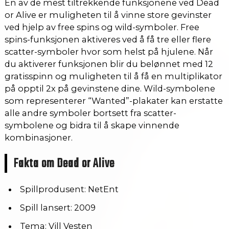
En av de mest tiltrekkende funksjonene ved Dead
or Alive er muligheten til å vinne store gevinster
ved hjelp av free spins og wild-symboler. Free
spins-funksjonen aktiveres ved å få tre eller flere
scatter-symboler hvor som helst på hjulene. Når
du aktiverer funksjonen blir du belønnet med 12
gratisspinn og muligheten til å få en multiplikator
på opptil 2x på gevinstene dine. Wild-symbolene
som representerer “Wanted”-plakater kan erstatte
alle andre symboler bortsett fra scatter-
symbolene og bidra til å skape vinnende
kombinasjoner.
Fakta om Dead or Alive
Spillprodusent: NetEnt
Spill lansert: 2009
Tema: Vill Vesten