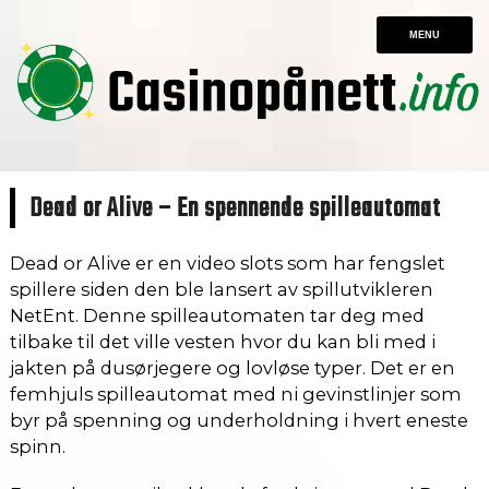
MENU
Dead or Alive – En spennende spilleautomat
Dead or Alive er en video slots som har fengslet
spillere siden den ble lansert av spillutvikleren
NetEnt. Denne spilleautomaten tar deg med
tilbake til det ville vesten hvor du kan bli med i
jakten på dusørjegere og lovløse typer. Det er en
femhjuls spilleautomat med ni gevinstlinjer som
byr på spenning og underholdning i hvert eneste
spinn.