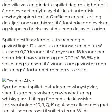
den ville vesten gir dette spillet deg muligheten til
å oppleve actionfylte øyeblikk i et autentisk
cowboyinspirert miljø. Grafikken er realistisk og
detaljert noe som bidrar til å forsterke opplevelsen
og skape en følelse av at du er en del av historien.
Spillet består av fem hjul tre rader og ni
gevinstlinjer. Du kan justere innsatsen din fra så
lite som 0,09 kroner til så mye som 18 kroner per
spinn. Med høy varians og en RTP på 96,8% gir
spillet deg sjansen til å vinne store gevinster men
det er også forbundet med en viss risiko.
Symbolene i spillet inkluderer cowboystøvler,
sheriffstjerner, revolvere, cowboyhatter og
whiskyglass. I tillegg finner du de klassiske
kortsymbolene 10, J, Q, K og A som alle er designet
i en stil som passer til spillets tema. Wild-