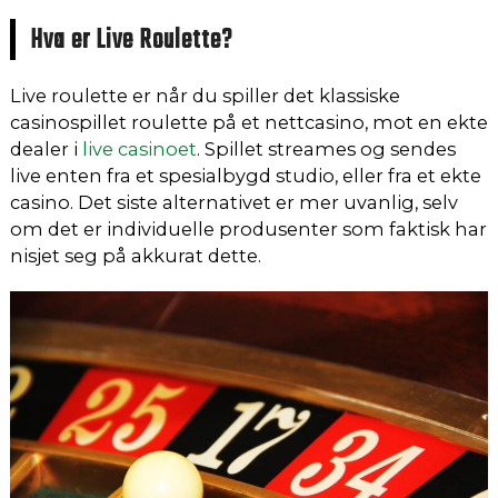
Hva er Live Roulette?
Live roulette er når du spiller det klassiske
casinospillet roulette på et nettcasino, mot en ekte
dealer i
live casinoet
. Spillet streames og sendes
live enten fra et spesialbygd studio, eller fra et ekte
casino. Det siste alternativet er mer uvanlig, selv
om det er individuelle produsenter som faktisk har
nisjet seg på akkurat dette.