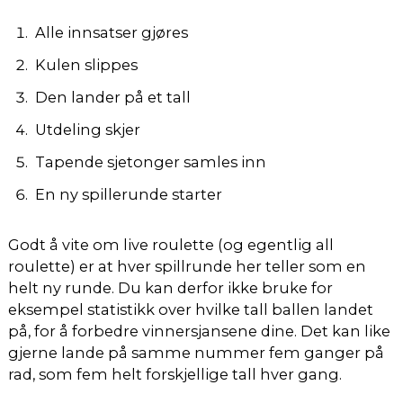
Alle innsatser gjøres
Kulen slippes
Den lander på et tall
Utdeling skjer
Tapende sjetonger samles inn
En ny spillerunde starter
Godt å vite om live roulette (og egentlig all
roulette) er at hver spillrunde her teller som en
helt ny runde. Du kan derfor ikke bruke for
eksempel statistikk over hvilke tall ballen landet
på, for å forbedre vinnersjansene dine. Det kan like
gjerne lande på samme nummer fem ganger på
rad, som fem helt forskjellige tall hver gang.