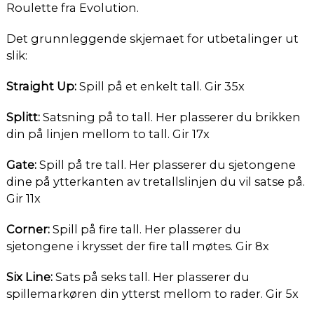
Roulette fra Evolution.
Det grunnleggende skjemaet for utbetalinger ut
slik:
Straight Up:
Spill på et enkelt tall. Gir 35x
Splitt:
Satsning på to tall. Her plasserer du brikken
din på linjen mellom to tall. Gir 17x
Gate:
Spill på tre tall. Her plasserer du sjetongene
dine på ytterkanten av tretallslinjen du vil satse på.
Gir 11x
Corner:
Spill på fire tall. Her plasserer du
sjetongene i krysset der fire tall møtes. Gir 8x
Six Line:
Sats på seks tall. Her plasserer du
spillemarkøren din ytterst mellom to rader. Gir 5x