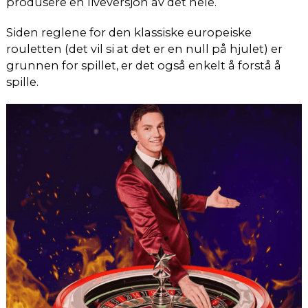
produsere en liveversjon av det hele.
Siden reglene for den klassiske europeiske
rouletten (det vil si at det er en null på hjulet) er
grunnen for spillet, er det også enkelt å forstå å
spille.