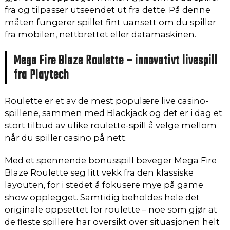
fra og tilpasser utseendet ut fra dette. På denne
måten fungerer spillet fint uansett om du spiller
fra mobilen, nettbrettet eller datamaskinen.
Mega Fire Blaze Roulette – innovativt livespill
fra Playtech
Roulette er et av de mest populære live casino-
spillene, sammen med Blackjack og det er i dag et
stort tilbud av ulike roulette-spill å velge mellom
når du spiller casino på nett.
Med et spennende bonusspill beveger Mega Fire
Blaze Roulette seg litt vekk fra den klassiske
layouten, for i stedet å fokusere mye på game
show opplegget. Samtidig beholdes hele det
originale oppsettet for roulette – noe som gjør at
de fleste spillere har oversikt over situasjonen helt